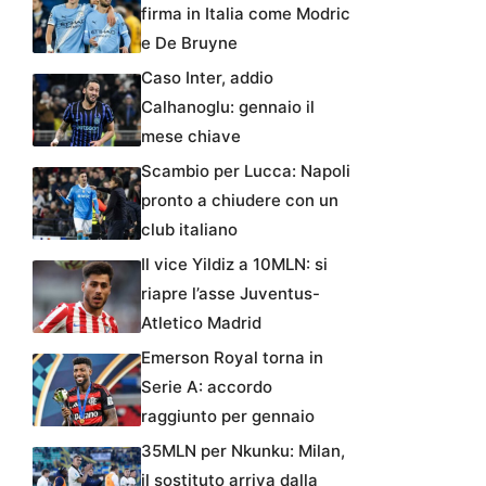
firma in Italia come Modric
e De Bruyne
Caso Inter, addio
Calhanoglu: gennaio il
mese chiave
Scambio per Lucca: Napoli
pronto a chiudere con un
club italiano
Il vice Yildiz a 10MLN: si
riapre l’asse Juventus-
Atletico Madrid
Emerson Royal torna in
Serie A: accordo
raggiunto per gennaio
35MLN per Nkunku: Milan,
il sostituto arriva dalla