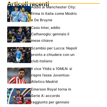
Articoli recenti
Addio al Manchester City:
firma in Italia come Modric
e De Bruyne
Caso Inter, addio
Calhanoglu: gennaio il
mese chiave
Scambio per Lucca: Napoli
pronto a chiudere con un
club italiano
Il vice Yildiz a 10MLN: si
riapre l’asse Juventus-
Atletico Madrid
Emerson Royal torna in
Serie A: accordo
raggiunto per gennaio