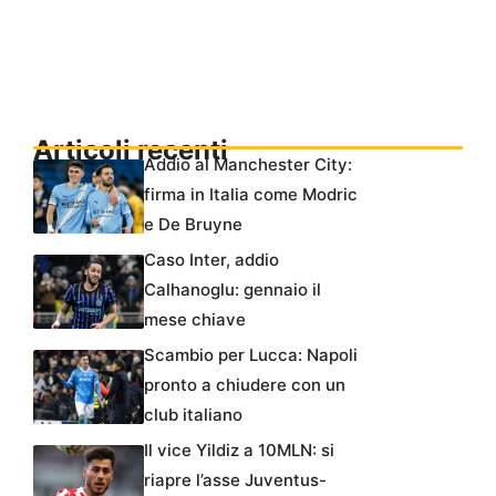
Articoli recenti
Addio al Manchester City:
firma in Italia come Modric
e De Bruyne
Caso Inter, addio
Calhanoglu: gennaio il
mese chiave
Scambio per Lucca: Napoli
pronto a chiudere con un
club italiano
Il vice Yildiz a 10MLN: si
riapre l’asse Juventus-