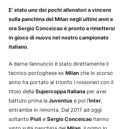
E’ stato uno dei pochi allenatori a vincere
sulla panchina del Milan negli ultimi anni e
ora Sergio Conceicao è pronto a rimettersi
in gioco di nuovo nel nostro campionato
italiano
.
A darne l’annuncio è stato direttamente il
tecnico portoghese ex
Milan
che lo scorso
anno ha portato al trionfo i rossoneri con il
titolo della
Supercoppa Italiana
per aver
battuto prima la
Juventus
e poi l’
Inter
,
entrambe in rimonta. Dal 2017 ad oggi
soltanto
Pioli
e
Sergio Conceicao
hanno
vinto sulla panchina del
Milan
, il primo lo