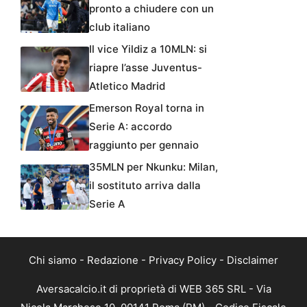
pronto a chiudere con un
club italiano
Il vice Yildiz a 10MLN: si
riapre l’asse Juventus-
Atletico Madrid
Emerson Royal torna in
Serie A: accordo
raggiunto per gennaio
35MLN per Nkunku: Milan,
il sostituto arriva dalla
Serie A
Chi siamo
-
Redazione
-
Privacy Policy
-
Disclaimer
Aversacalcio.it di proprietà di WEB 365 SRL - Via