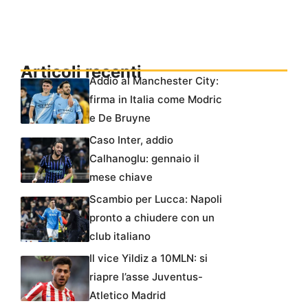
Articoli recenti
Addio al Manchester City:
firma in Italia come Modric
e De Bruyne
Caso Inter, addio
Calhanoglu: gennaio il
mese chiave
Scambio per Lucca: Napoli
pronto a chiudere con un
club italiano
Il vice Yildiz a 10MLN: si
riapre l’asse Juventus-
Atletico Madrid