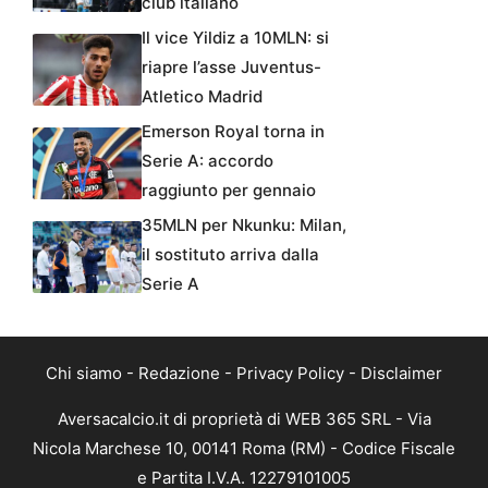
club italiano
Il vice Yildiz a 10MLN: si
riapre l’asse Juventus-
Atletico Madrid
Emerson Royal torna in
Serie A: accordo
raggiunto per gennaio
35MLN per Nkunku: Milan,
il sostituto arriva dalla
Serie A
Chi siamo
-
Redazione
-
Privacy Policy
-
Disclaimer
Aversacalcio.it di proprietà di WEB 365 SRL - Via
Nicola Marchese 10, 00141 Roma (RM) - Codice Fiscale
e Partita I.V.A. 12279101005