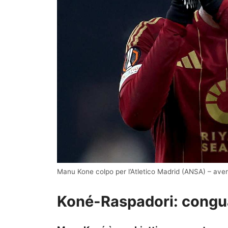
Manu Kone colpo per l’Atletico Madrid (ANSA) – aver
Koné-Raspadori: congua