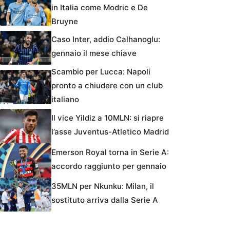
in Italia come Modric e De
Bruyne
Caso Inter, addio Calhanoglu:
gennaio il mese chiave
Scambio per Lucca: Napoli
pronto a chiudere con un club
italiano
Il vice Yildiz a 10MLN: si riapre
l’asse Juventus-Atletico Madrid
Emerson Royal torna in Serie A:
accordo raggiunto per gennaio
35MLN per Nkunku: Milan, il
sostituto arriva dalla Serie A