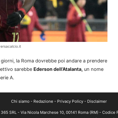
ersacalcio.it
i giorni, la Roma dovrebbe poi andare a prendere
iettivo sarebbe
Ederson dell’Atalanta,
un nome
erie A.
Chi siamo
-
Redazione
-
Privacy Policy
-
Disclaimer
B 365 SRL - Via Nicola Marchese 10, 00141 Roma (RM) - Codice F