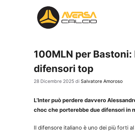
Vai
al
contenuto
100MLN per Bastoni: l
difensori top
28 Dicembre 2025
di
Salvatore Amoroso
L’Inter può perdere davvero Alessandro
choc che porterebbe due difensori in 
Il difensore italiano è uno dei più forti a