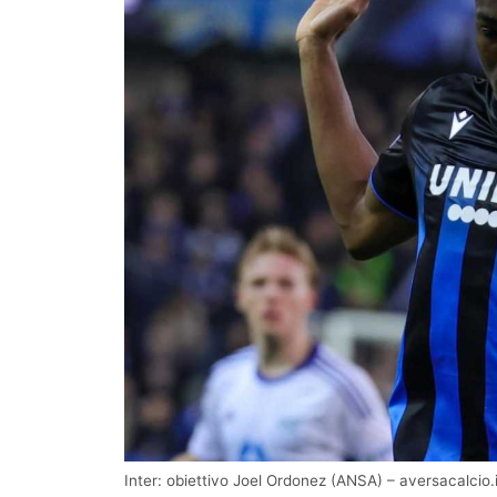
Inter: obiettivo Joel Ordonez (ANSA) – aversacalcio.i