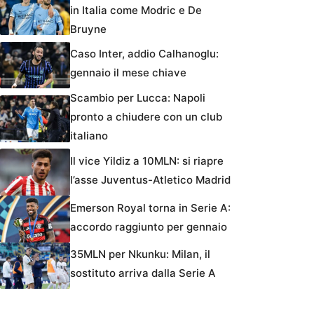
in Italia come Modric e De
Bruyne
Caso Inter, addio Calhanoglu:
gennaio il mese chiave
Scambio per Lucca: Napoli
pronto a chiudere con un club
italiano
Il vice Yildiz a 10MLN: si riapre
l’asse Juventus-Atletico Madrid
Emerson Royal torna in Serie A:
accordo raggiunto per gennaio
35MLN per Nkunku: Milan, il
sostituto arriva dalla Serie A