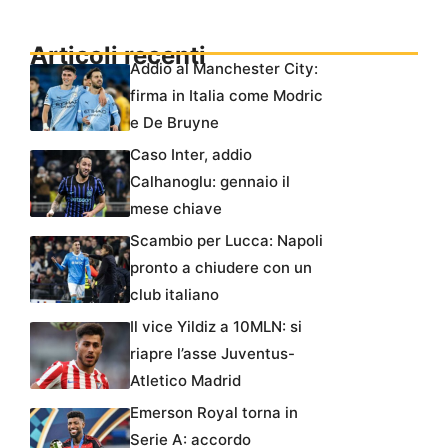
Articoli recenti
Addio al Manchester City:
firma in Italia come Modric
e De Bruyne
Caso Inter, addio
Calhanoglu: gennaio il
mese chiave
Scambio per Lucca: Napoli
pronto a chiudere con un
club italiano
Il vice Yildiz a 10MLN: si
riapre l’asse Juventus-
Atletico Madrid
Emerson Royal torna in
Serie A: accordo