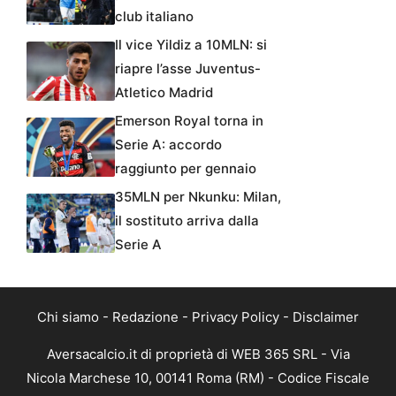
club italiano
Il vice Yildiz a 10MLN: si
riapre l’asse Juventus-
Atletico Madrid
Emerson Royal torna in
Serie A: accordo
raggiunto per gennaio
35MLN per Nkunku: Milan,
il sostituto arriva dalla
Serie A
Chi siamo
-
Redazione
-
Privacy Policy
-
Disclaimer
Aversacalcio.it di proprietà di WEB 365 SRL - Via
Nicola Marchese 10, 00141 Roma (RM) - Codice Fiscale